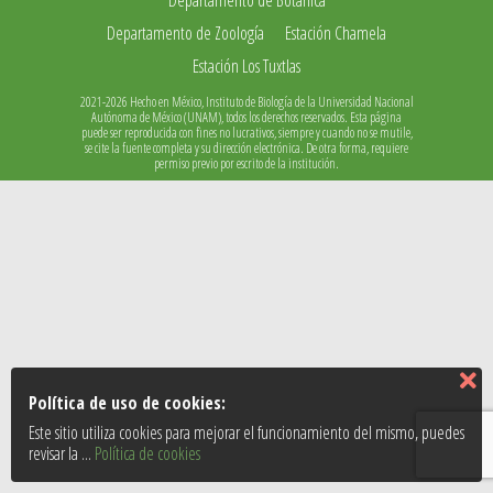
Departamento de Zoología
Estación Chamela
Estación Los Tuxtlas
2021-2026 Hecho en México, Instituto de Biología de la Universidad Nacional
Autónoma de México (UNAM), todos los derechos reservados. Esta página
puede ser reproducida con fines no lucrativos, siempre y cuando no se mutile,
se cite la fuente completa y su dirección electrónica. De otra forma, requiere
permiso previo por escrito de la institución.
Política de uso de cookies:
Este sitio utiliza cookies para mejorar el funcionamiento del mismo, puedes
revisar la ...
Política de cookies