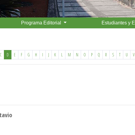
Programa Editorial
Estudiantes y 
C
D
E
F
G
H
I
J
K
L
M
N
O
P
Q
R
S
T
U
V
tavio