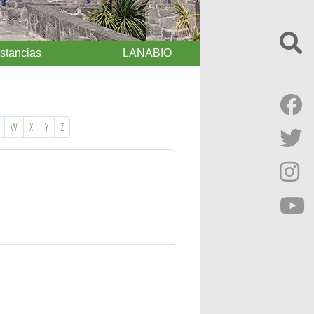
Estancias
LANABIO
W
X
Y
Z