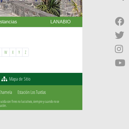
Estancias
LANABIO
W
X
Y
Z
Mapa de Sitio
 Chamela
Estación Los Tuxtlas
cida con fines no lucrativos, siempre y cuando no se
tución.