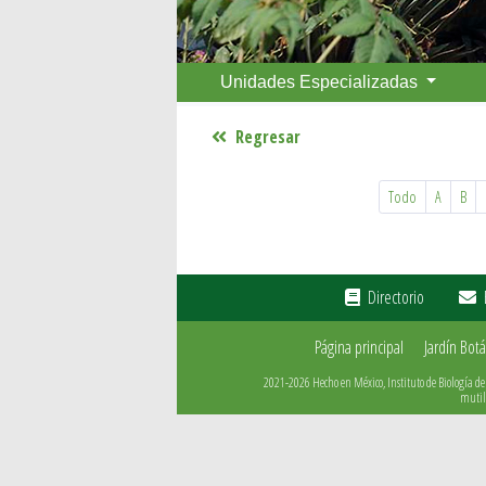
Unidades Especializadas
Regresar
Todo
A
B
Directorio
Página principal
Jardín Botá
2021-2026 Hecho en México, Instituto de Biología de
mutile