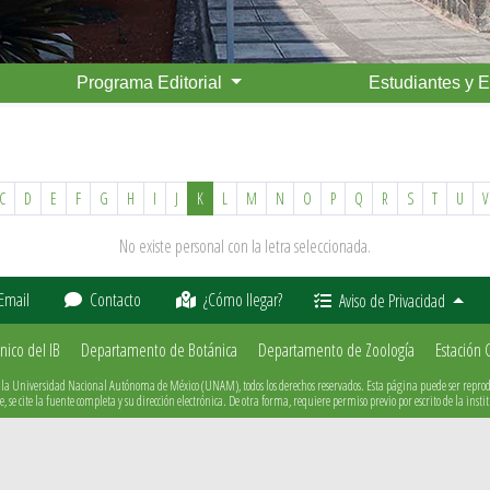
Programa Editorial
Estudiantes y 
C
D
E
F
G
H
I
J
K
L
M
N
O
P
Q
R
S
T
U
V
No existe personal con la letra seleccionada.
Email
Contacto
¿Cómo llegar?
Aviso de Privacidad
nico del IB
Departamento de Botánica
Departamento de Zoología
Estación
 la Universidad Nacional Autónoma de México (UNAM), todos los derechos reservados. Esta página puede ser reprodu
, se cite la fuente completa y su dirección electrónica. De otra forma, requiere permiso previo por escrito de la insti