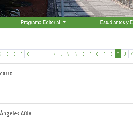
Programa Editorial
Estudiantes y 
C
D
E
F
G
H
I
J
K
L
M
N
O
P
Q
R
S
T
U
V
ocorro
 Ángeles Aída