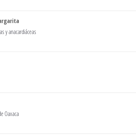
argarita
eas y anacardiáceas
 de Oaxaca