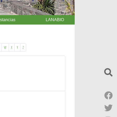
Estancias
LANABIO
W
X
Y
Z