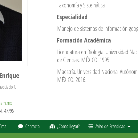
Taxonomía y Sistemática
Especialidad
Manejo de sistemas de información geogr
Formación Académica
Licenciatura en Biología. Universidad N
de Ciencias. MÉXICO. 1995.
Maestría. Universidad Nacional Autónoma
 Enrique
MÉXICO. 2016.
asociado C
unam.mx
xt. 47796
Email
Contacto
¿Cómo llegar?
Aviso de Privacidad