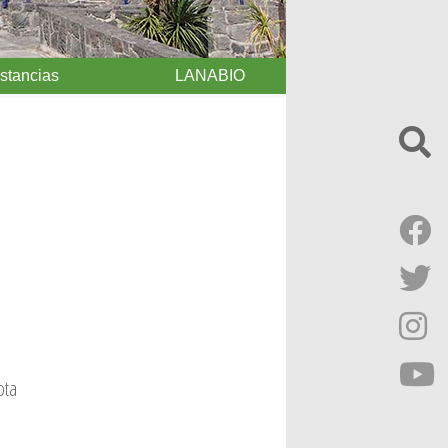
Estancias
LANABIO
ota