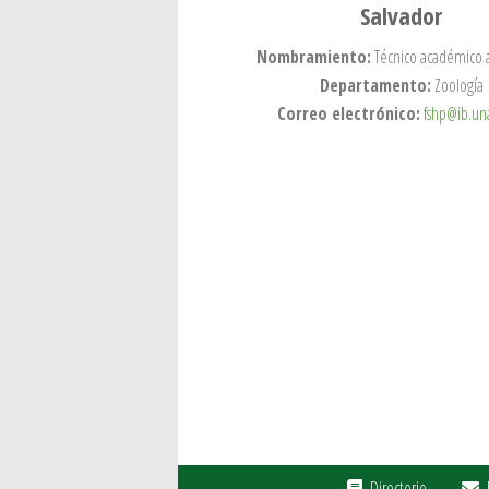
Salvador
Nombramiento:
Técnico académico 
Departamento:
Zoología
Correo electrónico:
fshp@ib.u
Directorio